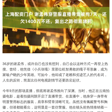
36岁的谢孟伟，或许自己也没有想到，自己会以这种方式一再登上热
搜。曾经，他凭借《小兵张嘎》里那位机智勇敢的嘎子哥形象，成为
家喻户晓的少年英雄。可如今，他却成了老赖和劣迹艺人的代名词，
人生的反转，简直比任何电视剧情节还要跌宕起伏。
今年9月的那场直播，彻底将谢孟伟推向了深渊。当时，他正在云南拍
摄电影，趁着拍摄间隙开启了直播带货。在直播中，他身穿一身带有
明显警用标志的服装，肩章和臂章清晰可见。虽然没有佩戴警号和胸
徽，但谁都能看出，这明显是一套仿警服。他在镜头前热情推销着一