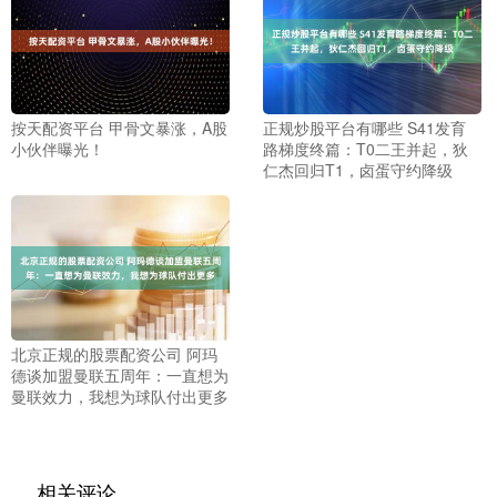
按天配资平台 甲骨文暴涨，A股
正规炒股平台有哪些 S41发育
小伙伴曝光！
路梯度终篇：T0二王并起，狄
仁杰回归T1，卤蛋守约降级
北京正规的股票配资公司 阿玛
德谈加盟曼联五周年：一直想为
曼联效力，我想为球队付出更多
相关评论