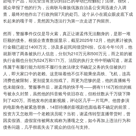
款电子产品，却完全没有意识到自己的举动已经触犯了法律。很快，
观众举报了他的行为，云南耿马傣族佤族自治县公安局迅速介入调
查，最终对他作出了行政拘留7天的处罚。这个从小在观众眼皮底下成
长起来的嘎子哥，竟然因为违法行为第一次走进了拘留所。
然而，警服事件仅仅是导火索，真正让谢孟伟无法翻身的，是那一堆
巨额的债务。根据企查查数据显示，截至2025年12月，他的累计被执
行金额已超过1400万元，涉及多起民间借贷纠纷。仅在今年10月，他
就新增了两条被执行人信息，分别为210万元和500万元，而之前的被
执行金额也分别为524万和171万。法院的执行文书中明确写道，谢孟
伟属于有履行能力却拒不履行生效法律文书确定义务的失信被执行
人，即大家口中的老赖。这意味着他不仅不能乘坐高铁、飞机，连高
消费也被限制，更别提复出拍戏了。而更为悲惨的是，他的直播账号
也未能保住。警服事件后，谢孟伟的快手号——拥有1116万粉丝的账
号被永久封禁，虽然他的抖音账号依旧存在，但粉丝数从千万级下降
到了420万。而他发布的道歉视频，评论区几乎一片骂声。他曾参演
的电影角色被紧急替换，14部待播的影视剧也面临着不确定的前景，
投资方又怎敢用一个老赖演员呢？当初，谢孟伟转型直播带货时，曾
因卖假酒、虚假宣传被网友戏称为潘嘎之交，如今再加上违法行为和
债务问题，几乎彻底失去了观众的信任与支持。