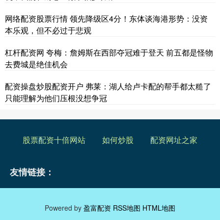
网络配资股票行情 领先降级区4分！东体谈海港形势：没资
本乐观，但不必过于悲观
杠杆配资网 夸梅：詹姆斯在西部夺冠难于登天 前五都是怪物
去费城是绝佳机会
配资操盘炒股配资开户 弗莱：湖人给卢卡配的帮手都太糙了
只能理解为他们压根没想争冠
股票配资十倍网站
如何炒股
配资网址之家
友情链接：
Powered by
盈富配资
RSS地图
HTML地图