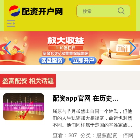
盈富配资 相关话题
配资app官网 在历史上，屈原与芈月都是楚国的王族，为何他们不同姓呢？
屈原与芈月虽然出自同一个姓氏，但他
们的人生轨迹却大相径庭，命运也迥然
不同。他们同样属于楚国的芈姓家族，
这一姓氏在楚国历史上有着重要的地
查看：
207
分类：
股票配资十倍网
位。古代女子通常只有姓而无....