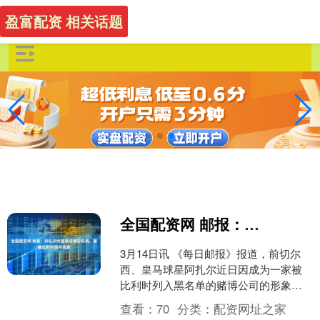
盈富配资 相关话题
全国配资网 邮报：阿扎尔代言非法博彩机构，面临比利时国内调查
3月14日讯 《每日邮报》报道，前切尔
西、皇马球星阿扎尔近日因成为一家被
比利时列入黑名单的赌博公司的形象大
使，可能将惹上麻烦。 35岁的阿扎尔近
查看：
70
分类：
配资网址之家
日在其Insta....