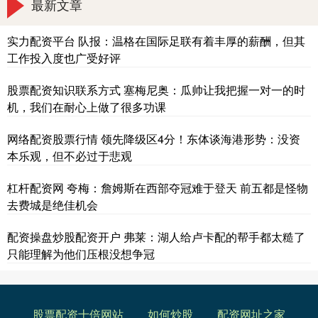
最新文章
实力配资平台 队报：温格在国际足联有着丰厚的薪酬，但其
工作投入度也广受好评
股票配资知识联系方式 塞梅尼奥：瓜帅让我把握一对一的时
机，我们在耐心上做了很多功课
网络配资股票行情 领先降级区4分！东体谈海港形势：没资
本乐观，但不必过于悲观
杠杆配资网 夸梅：詹姆斯在西部夺冠难于登天 前五都是怪物
去费城是绝佳机会
配资操盘炒股配资开户 弗莱：湖人给卢卡配的帮手都太糙了
只能理解为他们压根没想争冠
股票配资十倍网站
如何炒股
配资网址之家