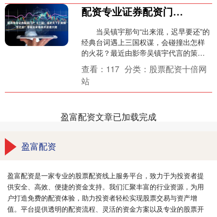
配资专业证券配资门户 《三国：谋定天下》吴镇宇代言！零氪玩家靠战术逆袭大佬
当吴镇宇那句“出来混，迟早要还”的
经典台词遇上三国权谋，会碰撞出怎样
的火花？最近由影帝吴镇宇代言的策略
手游《三国：谋定天下》彻底火了！这
查看：
117
分类：
股票配资十倍网
款主打“零氪逆袭”的....
站
盈富配资文章已加载完成
盈富配资
盈富配资是一家专业的股票配资线上服务平台，致力于为投资者提
供安全、高效、便捷的资金支持。我们汇聚丰富的行业资源，为用
户打造免费的配资体验，助力投资者轻松实现股票交易与资产增
值。平台提供透明的配资流程、灵活的资金方案以及专业的股票开